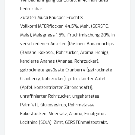
Werbeanbringung als Etikett in 4c individuell
bedruckbar.
Zutaten Müsli Knusper Früchte:
VollkornHAFERflocken 44,5%, Mehl (GERSTE,
Mais), Maisgriess 1,5%, Fruchtmischung 20% ​​in
verschiedenen Anteilen [Rosinen, Bananenchips
(Banane, Kokosöl, Rohrzucker, Aroma, Honig),
kandierte Ananas (Ananas, Rohrzucker),
getrocknete gesüsste Cranberry (getrocknete
Cranberry, Rohrzucker), getrockneter Apfel
(Apfel, konzentrierter Zitronensaft)],
unraffinierter Rohrzucker, ungehärtetes
Palmfett, Glukosesirup, Rohrmelasse,
Kokosflocken, Meersalz, Aroma, Emulgator:
Lecithine (SOJA); Zimt, GERSTEnmalzextrakt.