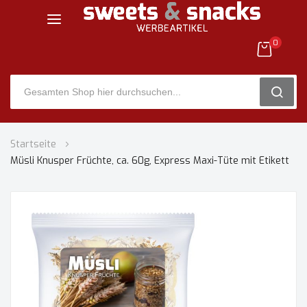
0
SEARC
Zum
Startseite
Inhalt
Müsli Knusper Früchte, ca. 60g, Express Maxi-Tüte mit Etikett
springen
Zum
Ende
der
Bildgalerie
springen