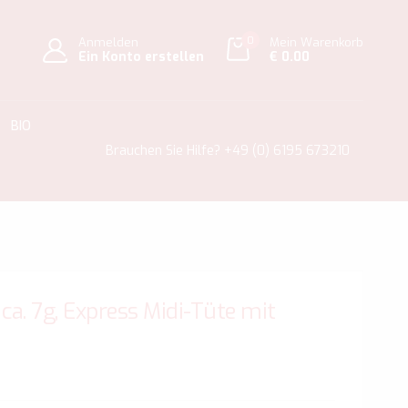
0
Anmelden
Mein Warenkorb
Ein Konto erstellen
€ 0.00
BIO
Brauchen Sie Hilfe?
+49 (0) 6195 673210
ca. 7g, Express Midi-Tüte mit