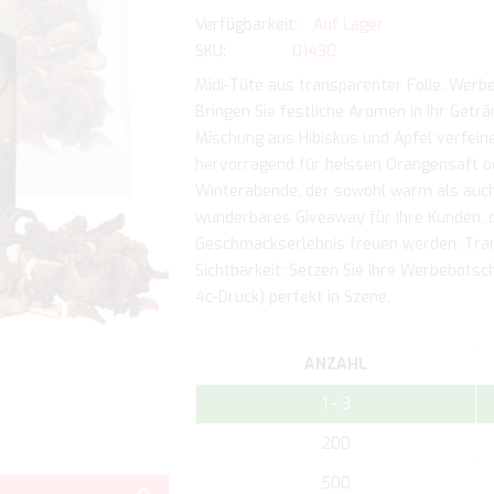
Auf Lager
SKU
01430
Midi-Tüte aus transparenter Folie. Werbe
Bringen Sie festliche Aromen in Ihr Getr
Mischung aus Hibiskus und Apfel verfeine
hervorragend für heissen Orangensaft od
Winterabende, der sowohl warm als auch
wunderbares Giveaway für Ihre Kunden, d
Geschmackserlebnis freuen werden. Tran
Sichtbarkeit: Setzen Sie Ihre Werbebotsc
4c-Druck) perfekt in Szene.
ANZAHL
1 - 3
200
Zum
Anfang
500