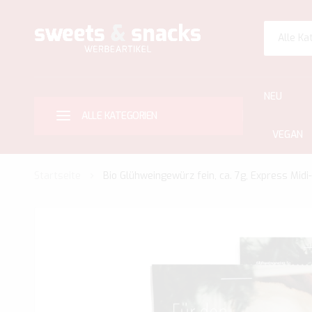
Alle Ka
NEU
ALLE KATEGORIEN
VEGAN
Startseite
Bio Glühweingewürz fein, ca. 7g, Express Mid
Zum
Ende
der
Bildgalerie
springen