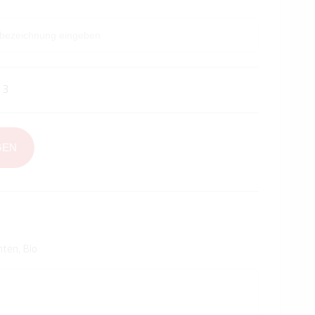
 3
GEN
hten
,
Bio