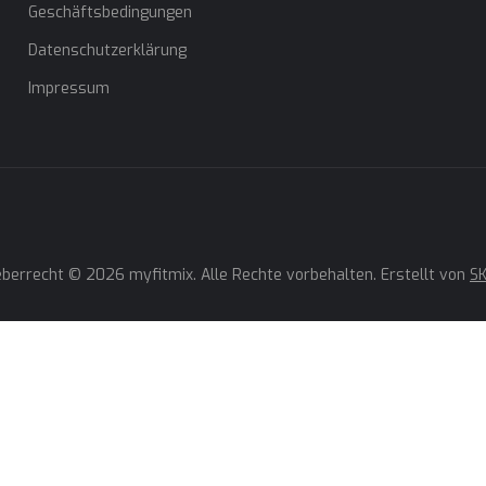
Geschäftsbedingungen
Datenschutzerklärung
Impressum
berrecht © 2026 myfitmix. Alle Rechte vorbehalten. Erstellt von
SK
ies, um unsere Dienste zu verbessern, persönliche Angebote zu
r Benutzererlebnis zu optimieren. Wenn Sie unten aufgeführte optio
tieren, kann dies Ihr Benutzererlebnis beeinträchtigen. Wenn Sie me
esen Sie bitte die
Cookie-Richtlinie