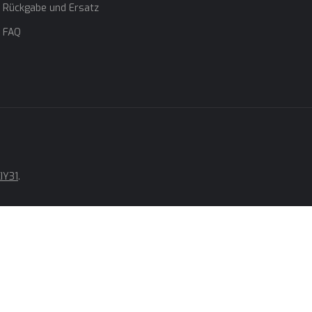
Rückgabe und Ersatz
FAQ
IY31
.
nale
hr