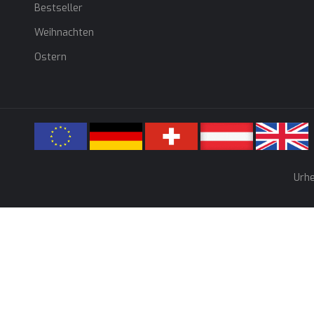
Bestseller
Weihnachten
Ostern
Urhe
Wir verwenden Cook
unterbreiten und Ih
Cookies nicht akzep
erfahren möchten, l